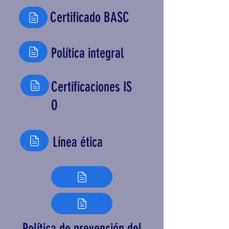
Certificado BASC
Política integral
Certificaciones
IS
O
Línea ética
Política de prevención del